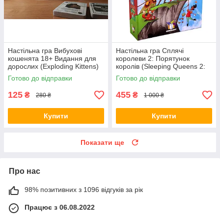
Настільна гра Вибухові
Настільна гра Сплячі
кошенята 18+ Видання для
королеви 2: Порятунок
дорослих (Exploding Kittens)
королів (Sleeping Queens 2:
+ правила УКРАЇНСЬКОЮ
The Rescue) + правила РУС /
Готово до відправки
Готово до відправки
УКР
125
455
₴
₴
280 ₴
1 000 ₴
Купити
Купити
Показати ще
Про нас
98% позитивних з 1096 відгуків за рік
Працює з 06.08.2022