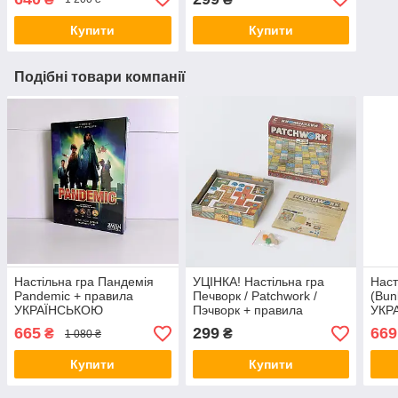
Купити
Купити
Подібні товари компанії
Настільна гра Пандемія
УЦІНКА! Настільна гра
Наст
Pandemic + правила
Печворк / Patchwork /
(Bun
УКРАЇНСЬКОЮ
Пэчворк + правила
УКР
УКРАЇНСЬКОЮ
665
299
669
₴
₴
1 080 ₴
Купити
Купити