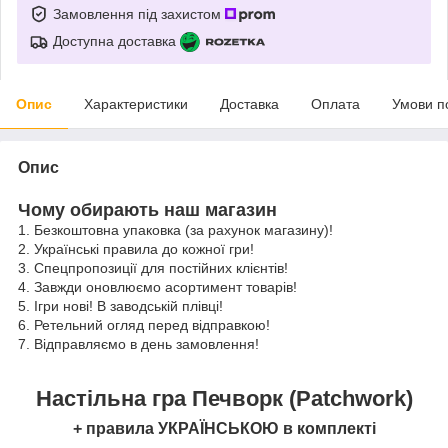
Замовлення під захистом
Доступна доставка
Опис
Характеристики
Доставка
Оплата
Умови п
Опис
Чому обирають наш магазин
1. Безкоштовна упаковка (за рахунок магазину)!
2. Українські правила до кожної гри!
3. Спецпропозиції для постійних клієнтів!
4. Завжди оновлюємо асортимент товарів!
5. Ігри нові! В заводській плівці!
6. Ретельний огляд перед відправкою!
7. Відправляємо в день замовлення!
Настільна гра Печворк (Patchwork)
+ правила УКРАЇНСЬКОЮ в комплекті