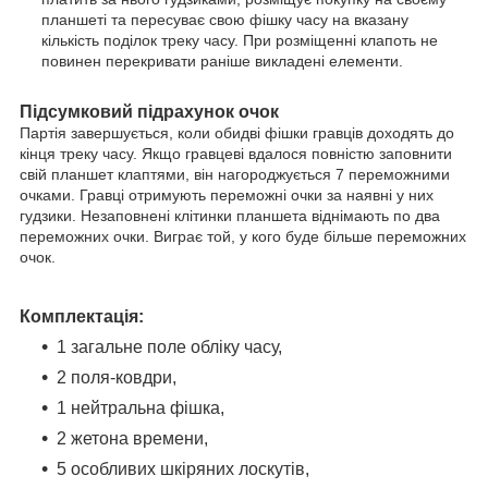
планшеті та пересуває свою фішку часу на вказану
кількість поділок треку часу. При розміщенні клапоть не
повинен перекривати раніше викладені елементи.
Підсумковий підрахунок очок
Партія завершується, коли обидві фішки гравців доходять до
кінця треку часу. Якщо гравцеві вдалося повністю заповнити
свій планшет клаптями, він нагороджується 7 переможними
очками. Гравці отримують переможні очки за наявні у них
гудзики. Незаповнені клітинки планшета віднімають по два
переможних очки. Виграє той, у кого буде більше переможних
очок.
Комплектація:
1 загальне поле обліку часу,
2 поля-ковдри,
1 нейтральна фішка,
2 жетона времени,
5 особливих шкіряних лоскутів,