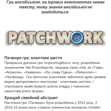
Гра англійською, на ігрових компонентах немає
тексту, тому знання англійської не
знадобиться.
Печворк гра: клаптеве шиття
Прекрасна дуельна гра тетрісоподібного типу, розроблена
знаменитим Уве Розенбергом, творцем таких хітів, як «Гавр»,
«Агрікола», «Каверна», «На славу Одіна», «Рейкхольт» і
«Нусфіорд». Гра пропонує учасникам зайнятися дуже цікавим
видом декоративного мистецтва - клаптевим шиттям, і
спробувати змайструвати цілісну ковдру з тканинних
шматочків різної форми.
Кращий сімейний абстракт
Настільна гра «Печворк» була розроблена у 2014 році. У
2014-15 роках вона ставала номінантом конкурсів «Golden