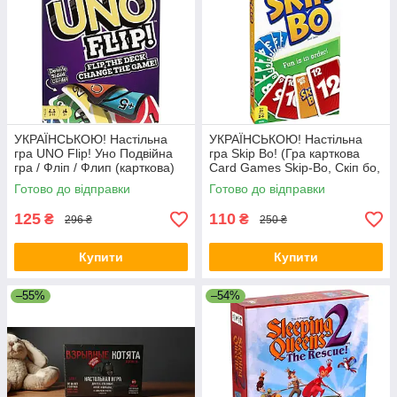
УКРАЇНСЬКОЮ! Настільна
УКРАЇНСЬКОЮ! Настільна
гра UNO Flip! Уно Подвійна
гра Skip Bo! (Гра карткова
гра / Фліп / Флип (карткова)
Card Games Skip-Bo, Скіп бо,
Скип бо)
Готово до відправки
Готово до відправки
125
110
₴
₴
296 ₴
250 ₴
Купити
Купити
–55%
–54%