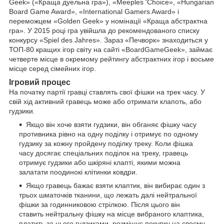
Geek» («Краща дуельна гра»), «Meeples 'Choice», «Hungarian
Board Game Award», «International Gamers Award» і
переможцем «Golden Geek» у номінації «Краща абстрактна
гра». У 2015 році гра увійшла до рекомендованого списку
конкурсу «Spiel des Jahres». Зараз «Печворк» знаходиться у
ТОП-80 кращих ігор світу на сайті «BoardGameGeek», займає
четверте місце в окремому рейтингу абстрактних ігор і восьме
місце серед сімейних ігор.
Ігровий процес
На початку партії гравці ставлять свої фішки на трек часу. У
свій хід активний гравець може або отримати клапоть, або
гудзики.
Якщо він хоче взяти гудзики, він обганяє фішку часу
противника рівно на одну поділку і отримує по одному
гудзику за кожну пройдену поділку треку. Коли фішка
часу досягає спеціальних поділок на треку, гравець
отримує гудзики або шкіряні клапті, якими можна
залатати поодинокі клітинки ковдри.
Якщо гравець бажає взяти клаптик, він вибирає один з
трьох шматочків тканини, що лежать далі нейтральної
фішки за годинниковою стрілкою. Після цього він
ставить нейтральну фішку на місце вибраного клаптика,
платить за нього гудзиками, розміщує покупку на своєму