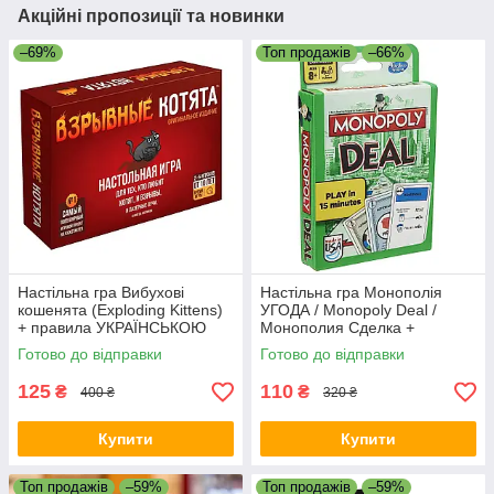
Акційні пропозиції та новинки
–69%
Топ продажів
–66%
Настільна гра Вибухові
Настільна гра Монополія
кошенята (Exploding Kittens)
УГОДА / Monopoly Deal /
+ правила УКРАЇНСЬКОЮ
Монополия Сделка +
ПРАВИЛА УКРАЇНСЬКОЮ
Готово до відправки
Готово до відправки
125
110
₴
₴
400 ₴
320 ₴
Купити
Купити
Топ продажів
–59%
Топ продажів
–59%