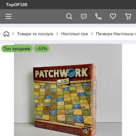
TopOF100
Товари та послуги
Настільні ігри
Печворк Настільна 
Топ продажів
–53%