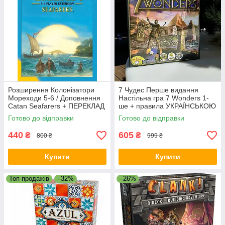
Розширення Колонізатори
7 Чудес Перше видання
Мореходи 5-6 / Доповнення
Настільна гра 7 Wonders 1-
Catan Seafarers + ПЕРЕКЛАД
ше + правила УКРАЇНСЬКОЮ
правил
Готово до відправки
Готово до відправки
440
605
₴
₴
800 ₴
999 ₴
Купити
Купити
Топ продажів
–32%
–26%