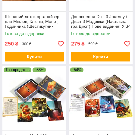
Шкіряний лоток органайзер
Доповнення Dixit 3 Journey /
для Міплов, Ключів, Монет,
Діксіт 3 Мадрівки (Настільна
Годинника (Шестикутник
гра Діксіт) Нове видання! УКР
25х25)
Готово до відправки
Готово до відправки
250
275
₴
₴
300 ₴
590 ₴
Купити
Купити
Топ продажів
–53%
–54%