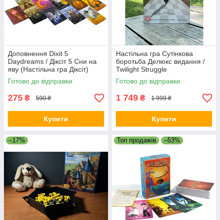
Доповнення Dixit 5
Настільна гра Сутінкова
Daydreams / Діксіт 5 Сни на
боротьба Делюкс видання /
яву (Настільна гра Діксіт)
Twilight Struggle
Нове видання! УКР
Готово до відправки
Готово до відправки
275
1 749
₴
₴
590 ₴
1 999 ₴
Купити
Купити
–17%
Топ продажів
–53%