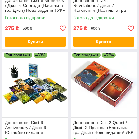
Доповнення Dixit 6 Memories
Доповнення Dixit 7
/ Діксіт 6 Спогади (Настільна
Revelations / Діксіт 7
гра Діксіт) Нове видання! УКР
Натхнення (Настільна гра
Діксіт) Нове видання! УКР
Готово до відправки
Готово до відправки
275
275
₴
₴
590 ₴
600 ₴
Купити
Купити
Топ продажів
–53%
Топ продажів
–53%
Доповнення Dixit 9
Доповнення Dixit 2 Quest /
Anniversary / Діксіт 9
Діксіт 2 Пригода (Настільна
Ювілейне видання
гра Діксіт) Нове видання! УКР
(Настільна гра Діксіт) Нове