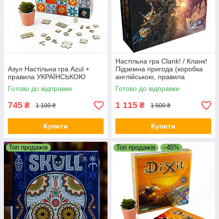
Настільна гра Clank! / Кланк!
Азул Настільна гра Azul +
Підземна пригода (коробка
правила УКРАЇНСЬКОЮ
англійською, правила
російською або
Готово до відправки
Готово до відправки
УКРАЇНСЬКОЮ)
745
1 115
₴
₴
1 100 ₴
1 500 ₴
Купити
Купити
Топ продажів
Топ продажів
–45%