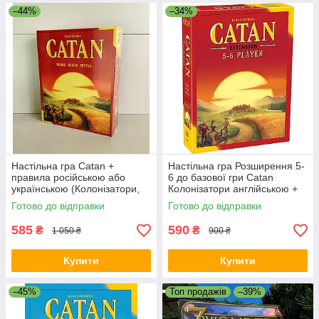
–44%
–34%
Настільна гра Catan +
Настільна гра Розширення 5-
правила російською або
6 до базової гри Catan
українською (Колонізатори,
Колонізатори англійською +
Катан базові)
правила УКРАЇНСЬКОЮ
Готово до відправки
Готово до відправки
585
590
₴
₴
1 050 ₴
900 ₴
Купити
Купити
–45%
Топ продажів
–39%