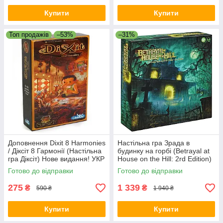
Купити
Купити
Топ продажів
–53%
–31%
Доповнення Dixit 8 Harmonies
Настільна гра Зрада в
/ Діксіт 8 Гармонії (Настільна
будинку на горбі (Betrayal at
гра Діксіт) Нове видання! УКР
House on the Hill: 2rd Edition)
+ правила УКРАЇНСЬКОЮ
Готово до відправки
Готово до відправки
275
1 339
₴
₴
590 ₴
1 940 ₴
Купити
Купити