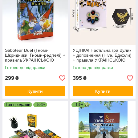
Saboteur Duel (Гномі-
УЦІНКА! Настільна гра Вулик
Шкридники, Гноми-редітелі) +
+ доповнення (Hive, Бджоли)
правила УКРАЇНСЬКОЮ
+ правила УКРАЇНСЬКОЮ
Готово до відправки
Готово до відправки
299
395
₴
₴
Купити
Купити
Топ продажів
–53%
–13%