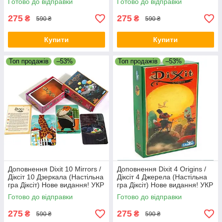
Готово до відправки
Готово до відправки
видання! УКР
275
275
₴
₴
590 ₴
590 ₴
Купити
Купити
Топ продажів
–53%
Топ продажів
–53%
Доповнення Dixit 10 Mirrors /
Доповнення Dixit 4 Origins /
Діксіт 10 Дзеркала (Настільна
Діксіт 4 Джерела (Настільна
гра Діксіт) Нове видання! УКР
гра Діксіт) Нове видання! УКР
Готово до відправки
Готово до відправки
275
275
₴
₴
590 ₴
590 ₴