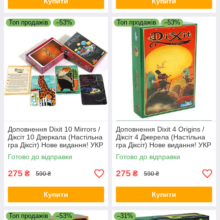
Купити
Купити
Топ продажів
–53%
Топ продажів
–53%
Доповнення Dixit 10 Mirrors /
Доповнення Dixit 4 Origins /
Діксіт 10 Дзеркала (Настільна
Діксіт 4 Джерела (Настільна
гра Діксіт) Нове видання! УКР
гра Діксіт) Нове видання! УКР
Готово до відправки
Готово до відправки
275
275
₴
₴
590 ₴
590 ₴
Купити
Купити
Топ продажів
–53%
–31%