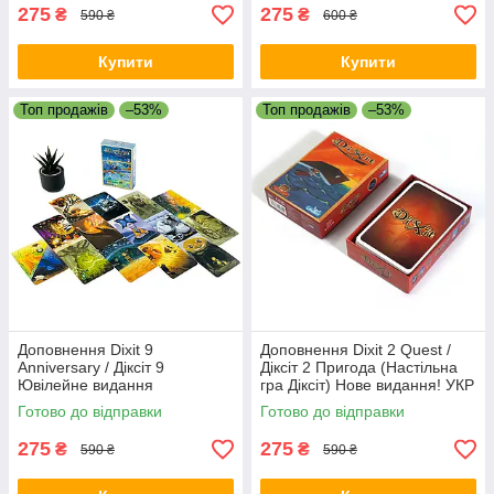
275
275
₴
₴
590 ₴
600 ₴
Купити
Купити
Топ продажів
–53%
Топ продажів
–53%
Доповнення Dixit 9
Доповнення Dixit 2 Quest /
Anniversary / Діксіт 9
Діксіт 2 Пригода (Настільна
Ювілейне видання
гра Діксіт) Нове видання! УКР
(Настільна гра Діксіт) Нове
Готово до відправки
Готово до відправки
видання! УКР
275
275
₴
₴
590 ₴
590 ₴