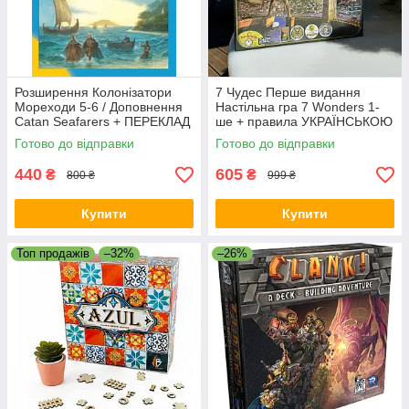
Розширення Колонізатори
7 Чудес Перше видання
Мореходи 5-6 / Доповнення
Настільна гра 7 Wonders 1-
Catan Seafarers + ПЕРЕКЛАД
ше + правила УКРАЇНСЬКОЮ
правил
Готово до відправки
Готово до відправки
440
605
₴
₴
800 ₴
999 ₴
Купити
Купити
Топ продажів
–32%
–26%