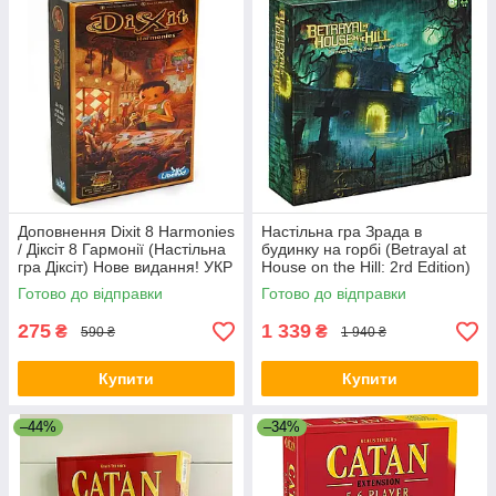
Доповнення Dixit 8 Harmonies
Настільна гра Зрада в
/ Діксіт 8 Гармонії (Настільна
будинку на горбі (Betrayal at
гра Діксіт) Нове видання! УКР
House on the Hill: 2rd Edition)
+ правила УКРАЇНСЬКОЮ
Готово до відправки
Готово до відправки
275
1 339
₴
₴
590 ₴
1 940 ₴
Купити
Купити
–44%
–34%