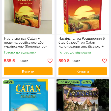
Настільна гра Catan +
Настільна гра Розширення 5-
правила російською або
6 до базової гри Catan
українською (Колонізатори,
Колонізатори англійською +
Катан базові)
правила УКРАЇНСЬКОЮ
Готово до відправки
Готово до відправки
585
590
₴
₴
1 050 ₴
900 ₴
Купити
Купити
–45%
Топ продажів
–39%