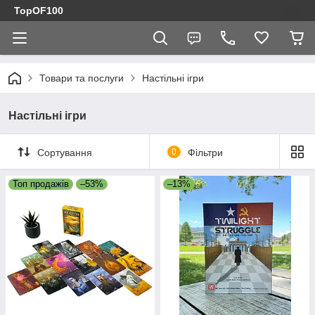
TopOF100
Товари та послуги
Настільні ігри
Настільні ігри
Сортування
0
Фільтри
Топ продажів
–53%
–13%