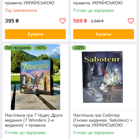
правила УКРАЇНСЬКОЮ
правила УКРАЇНСЬКОЮ
Під замовлення
Готово до відправки
395
569
₴
₴
1 040 ₴
Купити
Купити
Топ продажів
–50%
–33%
Настільна гра 7 Чудес Друге
Настільна гра Саботер
видання (7 Wonders 2-е
(Гноми шкідники, Saboteur) +
видання) + правила
правила УКРАЇНСЬКОЮ
УКРАЇНСЬКОЮ
Готово до відправки
Готово до відправки