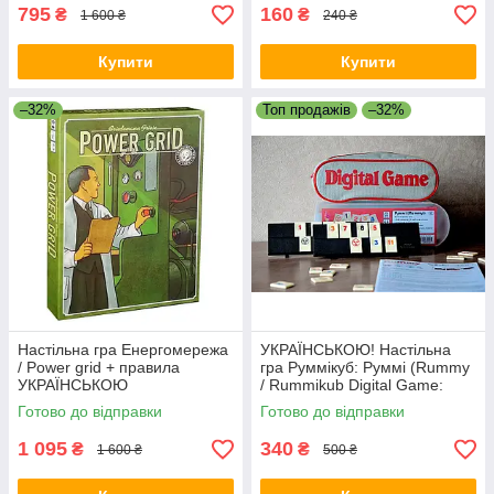
795
160
₴
₴
1 600 ₴
240 ₴
Купити
Купити
–32%
Топ продажів
–32%
Настільна гра Енергомережа
УКРАЇНСЬКОЮ! Настільна
/ Power grid + правила
гра Руммікуб: Руммі (Rummy
УКРАЇНСЬКОЮ
/ Rummikub Digital Game:
Дорожня версія)
Готово до відправки
Готово до відправки
1 095
340
₴
₴
1 600 ₴
500 ₴