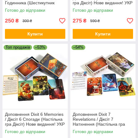
Годинника (Шестикутник
гра Діксіт) Нове видання! УКР
25х25)
Готово до відправки
Готово до відправки
250
275
₴
₴
300 ₴
590 ₴
Купити
Купити
Топ продажів
–53%
–54%
Доповнення Dixit 6 Memories
Доповнення Dixit 7
/ Діксіт 6 Спогади (Настільна
Revelations / Діксіт 7
гра Діксіт) Нове видання! УКР
Натхнення (Настільна гра
Діксіт) Нове видання! УКР
Готово до відправки
Готово до відправки