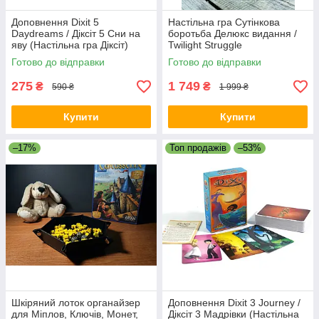
Доповнення Dixit 5
Настільна гра Сутінкова
Daydreams / Діксіт 5 Сни на
боротьба Делюкс видання /
яву (Настільна гра Діксіт)
Twilight Struggle
Нове видання! УКР
Готово до відправки
Готово до відправки
275
1 749
₴
₴
590 ₴
1 999 ₴
Купити
Купити
–17%
Топ продажів
–53%
Шкіряний лоток органайзер
Доповнення Dixit 3 Journey /
для Міплов, Ключів, Монет,
Діксіт 3 Мадрівки (Настільна