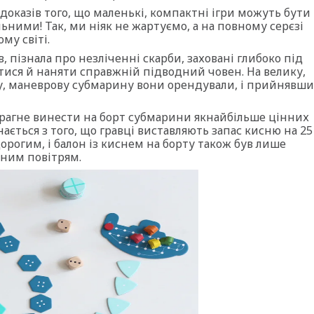
доказів того, що маленькі, компактні ігри можуть бути
ними! Так, ми ніяк не жартуємо, а на повному серєзі
му світі.
, пізнала про незліченні скарби, заховані глибоко під
тися й наняти справжній підводний човен. На велику,
ну, маневрову субмарину вони орендували, і прийнявши
 прагне винести на борт субмарини якнайбільше цінних
ається з того, що гравці виставляють запас кисню на 25
едорогим, і балон із киснем на борту також був лише
ьним повітрям.