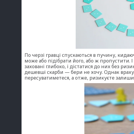
По черзі гравці спускаються в пучину, кида
може або підібрати його, або ж пропустити. І
заховані глибоко, і дістатися до них без риз
дешевші скарби — бери не хочу. Однак враху
пересуватиметеся, а отже, ризикуєте залиши