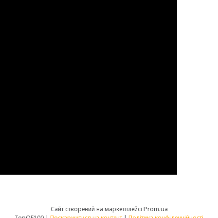
Prom.ua
Сайт створений на маркетплейсі
TopOF100 |
Поскаржитися на контент
|
Політика конфіденційності