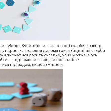
ючи кубики. Зупинившись на жетоні скарби, гравець
 тут криється головна дилема гри: найцінніші скарби
ику вдихнутися досить складно, хоч і можна, а ось
йте — підібравши скарб, ви повільніше
тися під водою, якщо замішаєте.