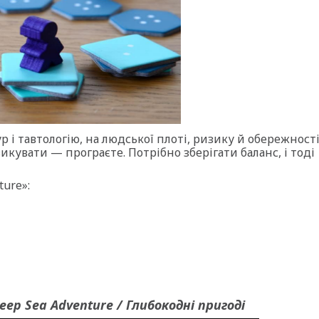
р і тавтологію, на людської плоті, ризику й обережності
кувати — програєте. Потрібно зберігати баланс, і тоді
ture»:
eep Sea Adventure / Глибокодні пригоді