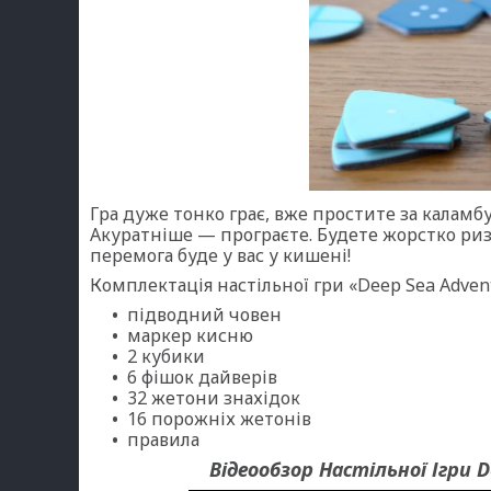
Гра дуже тонко грає, вже простите за каламбу
Акуратніше — програєте. Будете жорстко ризи
перемога буде у вас у кишені!
Комплектація настільної гри «Deep Sea Adven
підводний човен
маркер кисню
2 кубики
6 фішок дайверів
32 жетони знахідок
16 порожніх жетонів
правила
Відеообзор Настільної Ігри D