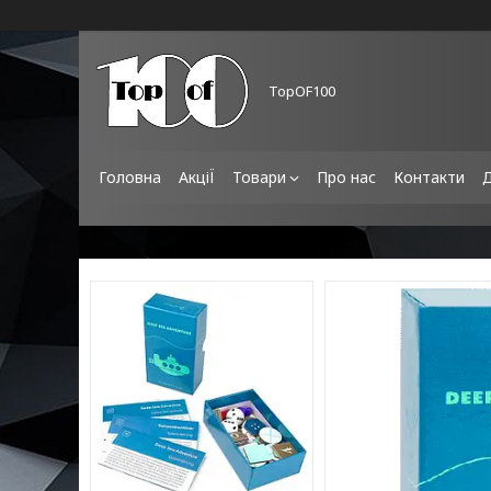
TopOF100
Головна
АкціЇ
Товари
Про нас
Контакти
Д