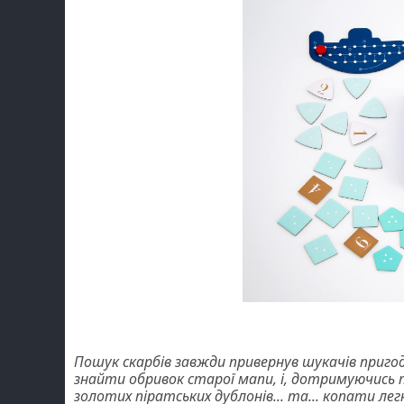
Пошук скарбів завжди привернув шукачів пригод 
знайти обривок старої мапи, і, дотримуючись п
золотих піратських дублонів... та... копати лег