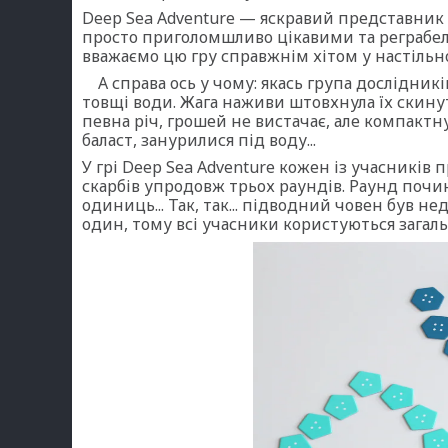
Deep Sea Adventure — яскравий представник 
просто приголомшливо цікавими та реграбель
вважаємо цю гру справжнім хітом у настільно
А справа ось у чому: якась група дослідників
товщі води. Жага наживи штовхнула їх скину
певна річ, грошей не вистачає, але компакт
баласт, занурилися під воду...
У грі Deep Sea Adventure кожен із учасників
скарбів упродовж трьох раундів. Раунд почин
одиниць... Так, так... підводний човен був н
один, тому всі учасники користуються загал