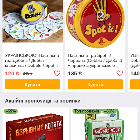
УКРАЇНСЬКОЮ! Настільна
Настільна гра Spot it!
УЦІН
гра Доббль / Доббл
Червона (Dobble / Доббль)
Dobb
класична / Dobble / Spot it
+ правила українською
(Доб
spot
120
135
140
₴
₴
245 ₴
УКР
Купити
Купити
Акційні пропозиції та новинки
–69%
Топ продажів
–66%