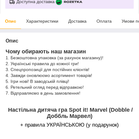
Доступна доставка
Опис
Характеристики
Доставка
Оплата
Умови п
Опис
Чому обирають наш магазин
1. Безкоштовна упаковка (за рахунок магазину)!
2. Українські правила до кожної гри!
3. Спецпропозиції для постійних клієнтів!
4. Завжди оновлюємо асортимент товарів!
5. Ігри нові! В заводській плівці!
6. Ретельний огляд перед відправкою!
7. Відправляємо в день замовлення!
Настільна дитяча гра Spot it! Marvel (Dobble /
Доббль Марвел)
+ правила УКРАЇНСЬКОЮ (у подарунок)