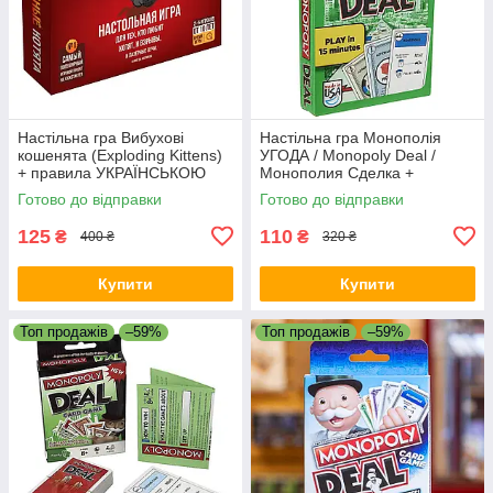
Настільна гра Вибухові
Настільна гра Монополія
кошенята (Exploding Kittens)
УГОДА / Monopoly Deal /
+ правила УКРАЇНСЬКОЮ
Монополия Сделка +
ПРАВИЛА УКРАЇНСЬКОЮ
Готово до відправки
Готово до відправки
125
110
₴
₴
400 ₴
320 ₴
Купити
Купити
Топ продажів
–59%
Топ продажів
–59%