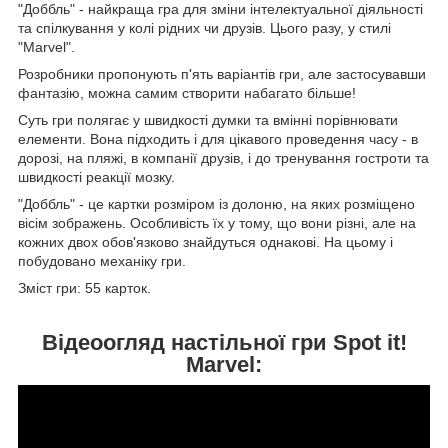
"Доббль" - найкраща гра для зміни інтелектуальної діяльності
та спілкування у колі рідних чи друзів. Цього разу, у стилі
"Marvel".
Розробники пропонують п'ять варіантів гри, але застосувавши
фантазію, можна самим створити набагато більше!
Суть гри полягає у швидкості думки та вмінні порівнювати
елементи. Вона підходить і для цікавого проведення часу - в
дорозі, на пляжі, в компанії друзів, і до тренування гостроти та
швидкості реакції мозку.
"Доббль" - це картки розміром із долоню, на яких розміщено
вісім зображень. Особливість їх у тому, що вони різні, але на
кожних двох обов'язково знайдуться однакові. На цьому і
побудовано механіку гри.
Зміст гри: 55 карток.
Відеоогляд настільної гри Spot it!
Marvel: