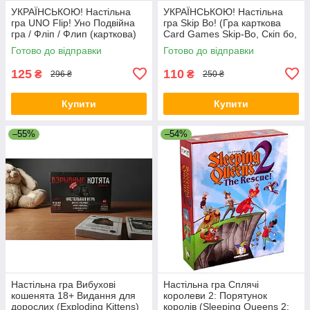
УКРАЇНСЬКОЮ! Настільна
УКРАЇНСЬКОЮ! Настільна
гра UNO Flip! Уно Подвійна
гра Skip Bo! (Гра карткова
гра / Фліп / Флип (карткова)
Card Games Skip-Bo, Скіп бо,
Скип бо)
Готово до відправки
Готово до відправки
125
110
₴
₴
296 ₴
250 ₴
Купити
Купити
–55%
–54%
Настільна гра Вибухові
Настільна гра Сплячі
кошенята 18+ Видання для
королеви 2: Порятунок
дорослих (Exploding Kittens)
королів (Sleeping Queens 2: