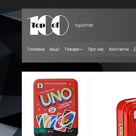
TopOF100
Головна
АкціЇ
Товари
Про нас
Контакти
Д