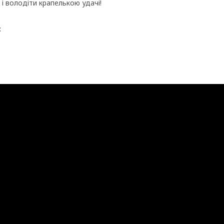
і володіти крапелькою удачі!
: