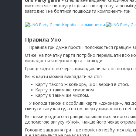
Uno Party game
– спеціальне видання класичної нас
високою якістю друку і щільністю картону, а розміщ
завгодно і не боятися пошкодити компоненти гри.
Правила Уно
Правила гри дуже прості і пояснюються гравцям за
Отже, на початку партії потрібно перемішати всю ко
викладається верхня карта з колоди.
Гравці ходять по черзі, викладаючи на стіл по карті
Які ж карти можна викладати на стіл:
Карту такого ж кольору, що і верхня в стосі.
Карту з таким же символом.
Карту з таким же числом.
У колоді також є особливі карти «джокери», які д
скинути таку карту, а потім зверху викласти на неї і
Як тільки у одного з гравців залишається всього ли
допомогою вигуку «Уно!». Інакше його чекає отрима
Головне завдання гри – це повністю позбутися від св
ще залишилися на руках карти.