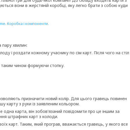
тільної гри для будь-якої компанії! До складу входять карти з
уються вони в жерстяній коробці, яку легко брати з собою куди
 пару хвилин:
лоду і роздати кожному учаснику по сім карт. Після чого на стіл
 і таким чином формуючи стопку.
озволяють призначити новий колір. Для цього гравець повинен
ншу карту з руки із заявленим кольором.
ше одна карта, він зобов'язаний повідомити про це іншим за
ння штрафних карт з колоди.
оїх карт. Таким, який програв, вважається гравець, у якого все