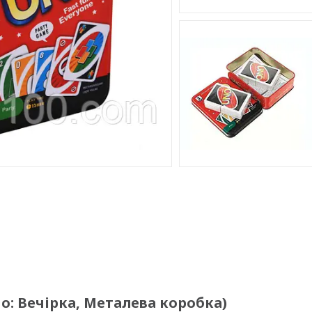
но: Вечірка, Металева коробка)