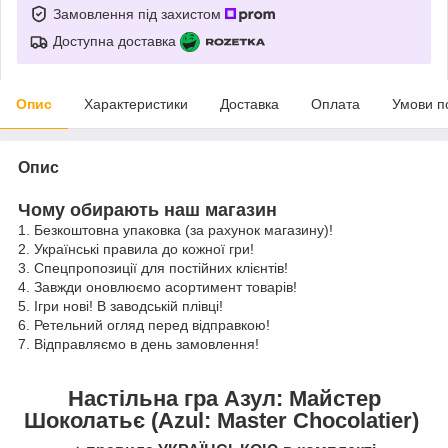
Замовлення під захистом
Доступна доставка
Опис
Характеристики
Доставка
Оплата
Умови п
Опис
Чому обирають наш магазин
1. Безкоштовна упаковка (за рахунок магазину)!
2. Українські правила до кожної гри!
3. Спецпропозиції для постійних клієнтів!
4. Завжди оновлюємо асортимент товарів!
5. Ігри нові! В заводській плівці!
6. Ретельний огляд перед відправкою!
7. Відправляємо в день замовлення!
Настільна гра Азул: Майстер
Шоколатьє (Azul: Master Chocolatier)