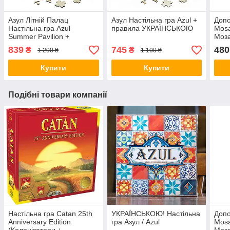
Азул Літній Палац
Азул Настільна гра Azul +
Допо
Настільна гра Azul
правила УКРАЇНСЬКОЮ
Mosa
Summer Pavilion +
Моза
правила УКРАЇНСЬКОЮ
Азул
839
745
480
₴
₴
1 200 ₴
1 100 ₴
укра
Купити
Купити
Подібні товари компанії
Настільна гра Catan 25th
УКРАЇНСЬКОЮ! Настільна
Допо
Anniversary Edition
гра Азул / Azul
Mosa