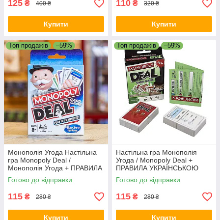
125
110
₴
₴
400 ₴
320 ₴
Купити
Купити
Топ продажів
–59%
Топ продажів
–59%
Монополія Угода Настільна
Настільна гра Монополія
гра Monopoly Deal /
Угода / Monopoly Deal +
Монополія Угода + ПРАВИЛА
ПРАВИЛА УКРАЇНСЬКОЮ
УКРАЇНСЬКОЮ
Готово до відправки
Готово до відправки
115
115
₴
₴
280 ₴
280 ₴
Купити
Купити