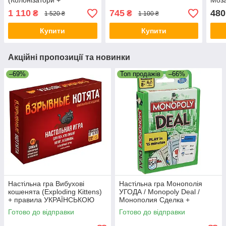
(Колонізатори +
Моза
розширення 5-6 + додаток
Азул
1 110
745
480
₴
₴
1 520 ₴
1 100 ₴
Майстри) + правила
укра
УКРАЇНСЬКОЮ
Купити
Купити
Акційні пропозиції та новинки
–69%
Топ продажів
–66%
Настільна гра Вибухові
Настільна гра Монополія
кошенята (Exploding Kittens)
УГОДА / Monopoly Deal /
+ правила УКРАЇНСЬКОЮ
Монополия Сделка +
ПРАВИЛА УКРАЇНСЬКОЮ
Готово до відправки
Готово до відправки