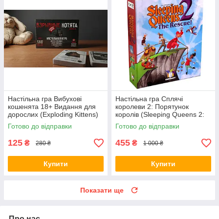
Настільна гра Вибухові
Настільна гра Сплячі
кошенята 18+ Видання для
королеви 2: Порятунок
дорослих (Exploding Kittens)
королів (Sleeping Queens 2:
+ правила УКРАЇНСЬКОЮ
The Rescue) + правила РУС /
Готово до відправки
Готово до відправки
УКР
125
455
₴
₴
280 ₴
1 000 ₴
Купити
Купити
Показати ще
Про нас