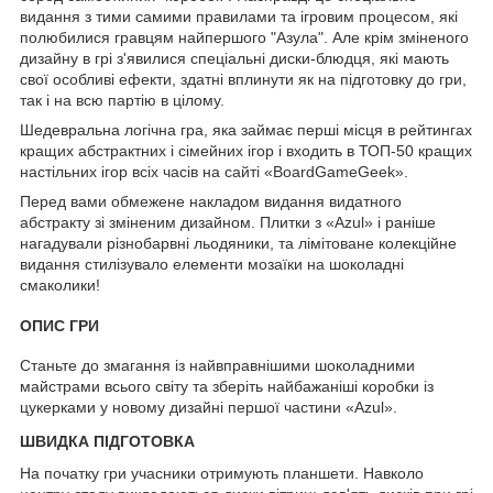
видання з тими самими правилами та ігровим процесом, які
полюбилися гравцям найпершого "Азула". Але крім зміненого
дизайну в грі з'явилися спеціальні диски-блюдця, які мають
свої особливі ефекти, здатні вплинути як на підготовку до гри,
так і на всю партію в цілому.
Шедевральна логічна гра, яка займає перші місця в рейтингах
кращих абстрактних і сімейних ігор і входить в ТОП-50 кращих
настільних ігор всіх часів на сайті «BoardGameGeek».
Перед вами обмежене накладом видання видатного
абстракту зі зміненим дизайном. Плитки з «Azul» і раніше
нагадували різнобарвні льодяники, та лімітоване колекційне
видання стилізувало елементи мозаїки на шоколадні
смаколики!
ОПИС ГРИ
Станьте до змагання із найвправнішими шоколадними
майстрами всього світу та зберіть найбажаніші коробки із
цукерками у новому дизайні першої частини «Azul».
ШВИДКА ПІДГОТОВКА
На початку гри учасники отримують планшети. Навколо