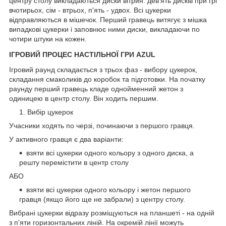
центру столу викладаються диски вітрин: дев'ять дисків при грі
вчотирьох, сім - втрьох, п'ять - удвох. Всі цукерки
відправляються в мішечок. Перший гравець витягує з мішка
випадкові цукерки і заповнює ними диски, викладаючи по
чотири штуки на кожен.
ІГРОВИЙ ПРОЦЕС НАСТІЛЬНОЇ ГРИ AZUL
Ігровий раунд складається з трьох фаз - вибору цукерок,
складання смаколиків до коробок та підготовки. На початку
раунду перший гравець кладе однойменний жетон з
одиницею в центр столу. Він ходить першим.
Вибір цукерок
Учасники ходять по черзі, починаючи з першого гравця.
У активного гравця є два варіанти:
взяти всі цукерки одного кольору з одного диска, а
решту перемістити в центр столу
АБО
взяти всі цукерки одного кольору і жетон першого
гравця (якщо його ще не забрали) з центру столу.
Вибрані цукерки відразу розміщуються на планшеті - на одній
з п'яти горизонтальних ліній. На окремій лінії можуть