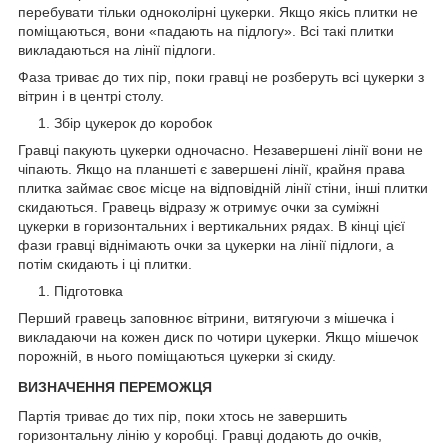
перебувати тільки одноколірні цукерки. Якщо якісь плитки не
поміщаються, вони «падають на підлогу». Всі такі плитки
викладаються на лінії підлоги.
Фаза триває до тих пір, поки гравці не розберуть всі цукерки з
вітрин і в центрі столу.
Збір цукерок до коробок
Гравці пакують цукерки одночасно. Незавершені лінії вони не
чіпають. Якщо на планшеті є завершені лінії, крайня права
плитка займає своє місце на відповідній лінії стіни, інші плитки
скидаються. Гравець відразу ж отримує очки за суміжні
цукерки в горизонтальних і вертикальних рядах. В кінці цієї
фази гравці віднімають очки за цукерки на лінії підлоги, а
потім скидають і ці плитки.
Підготовка
Перший гравець заповнює вітрини, витягуючи з мішечка і
викладаючи на кожен диск по чотири цукерки. Якщо мішечок
порожній, в нього поміщаються цукерки зі скиду.
ВИЗНАЧЕННЯ ПЕРЕМОЖЦЯ
Партія триває до тих пір, поки хтось не завершить
горизонтальну лінію у коробці. Гравці додають до очків,