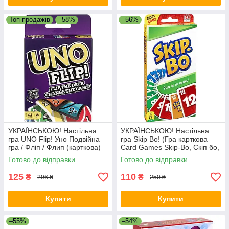
Топ продажів
–58%
–56%
УКРАЇНСЬКОЮ! Настільна
УКРАЇНСЬКОЮ! Настільна
гра UNO Flip! Уно Подвійна
гра Skip Bo! (Гра карткова
гра / Фліп / Флип (карткова)
Card Games Skip-Bo, Скіп бо,
Скип бо)
Готово до відправки
Готово до відправки
125
110
₴
₴
296 ₴
250 ₴
Купити
Купити
–55%
–54%