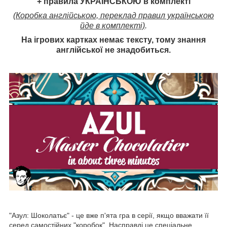
+ правила УКРАЇНСЬКОЮ в комплекті
(Коробка англійською, переклад правил українською
йде в комплекті)
.
На ігрових картках немає тексту, тому знання
англійської не знадобиться.
"Азул: Шоколатьє" - це вже п'ята гра в серії, якщо вважати її
серед самостійних "коробок". Насправді це спеціальне