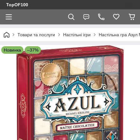
TopOF100
Товари та послуги
Настільні ігри
Настільна гра Азул
Новинка
–37%