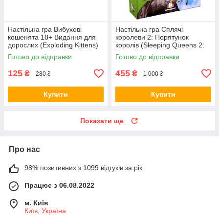
Настільна гра Вибухові
Настільна гра Сплячі
кошенята 18+ Видання для
королеви 2: Порятунок
дорослих (Exploding Kittens)
королів (Sleeping Queens 2:
+ правила УКРАЇНСЬКОЮ
The Rescue) + правила РУС /
Готово до відправки
Готово до відправки
УКР
125
455
₴
₴
280 ₴
1 000 ₴
Купити
Купити
Показати ще
Про нас
98% позитивних з 1099 відгуків за рік
Працює з 06.08.2022
м. Київ
Київ, Україна