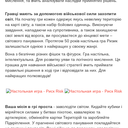
мислення, та вчить аналізувати наслідки прийнятих рішень.
Гравці мають за допомогою військової сили захопити
світ.
На початку гри кожен одержує якусь невелику територію
на карті світу, а також набір бойових одиниць. Виконуючи
завдання, нападаючи на супротивника, а також захищаючи
свої землі від ворога, ви просуваєтеся до кінцевої мети –
світового панування. Протягом 50 років настільна гра Ризик
залишається однією з найкращих у своєму жанрі.
Вона з безліччю різних фішок та фігурок. Гра настільна,
інтелектуальна. Для розвитку уяви та логічного мислення. Ця
іграшка для навчання військової стратегії вчить приймати
правильні рішення в ході гри і відповідати за них. Для
найкращих полководців!
Ваша місія в грі проста
- заволодіти світом. Кидайте кубики і
міряйтеся силами у битвах піхотою, кавалерією та
артилерією, обмінюйте картки Територій та заробляйте
Підкріплення. У прагненні світового панування покладайтеся