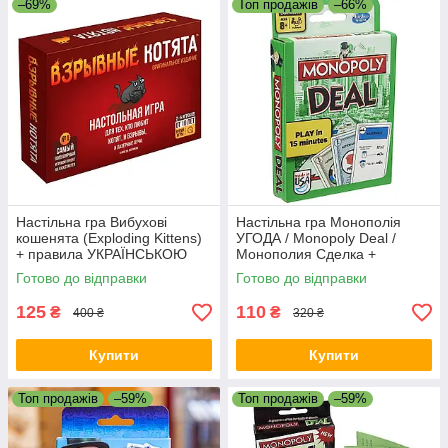
–69%
Топ продажів
–66%
Настільна гра Вибухові
Настільна гра Монополія
кошенята (Exploding Kittens)
УГОДА / Monopoly Deal /
+ правила УКРАЇНСЬКОЮ
Монополия Сделка +
ПРАВИЛА УКРАЇНСЬКОЮ
Готово до відправки
Готово до відправки
125
110
₴
₴
400 ₴
320 ₴
Купити
Купити
Топ продажів
–59%
Топ продажів
–59%