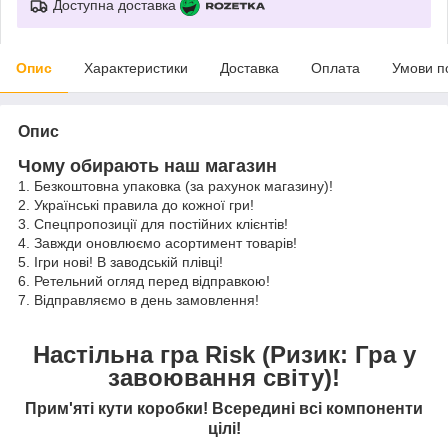
Доступна доставка
Опис
Характеристики
Доставка
Оплата
Умови п
Опис
Чому обирають наш магазин
1. Безкоштовна упаковка (за рахунок магазину)!
2. Українські правила до кожної гри!
3. Спецпропозиції для постійних клієнтів!
4. Завжди оновлюємо асортимент товарів!
5. Ігри нові! В заводській плівці!
6. Ретельний огляд перед відправкою!
7. Відправляємо в день замовлення!
Настільна гра Risk (Ризик: Гра у
завоювання світу)!
Прим'яті кути коробки! Всередині всі компоненти
цілі!