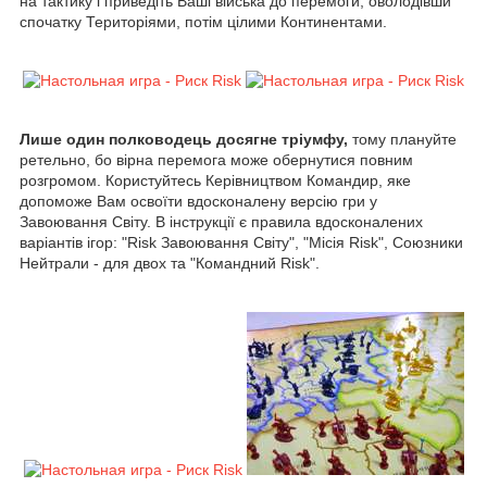
на тактику і приведіть Ваші війська до перемоги, оволодівши
спочатку Територіями, потім цілими Континентами.
Лише один полководець досягне тріумфу,
тому плануйте
ретельно, бо вірна перемога може обернутися повним
розгромом. Користуйтесь Керівництвом Командир, яке
допоможе Вам освоїти вдосконалену версію гри у
Завоювання Світу. В інструкції є правила вдосконалених
варіантів ігор: "Risk Завоювання Світу", "Місія Risk", Союзники
Нейтрали - для двох та "Командний Risk".