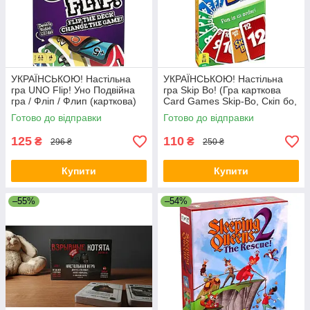
УКРАЇНСЬКОЮ! Настільна
УКРАЇНСЬКОЮ! Настільна
гра UNO Flip! Уно Подвійна
гра Skip Bo! (Гра карткова
гра / Фліп / Флип (карткова)
Card Games Skip-Bo, Скіп бо,
Скип бо)
Готово до відправки
Готово до відправки
125
110
₴
₴
296 ₴
250 ₴
Купити
Купити
–55%
–54%