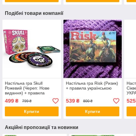
Подібні товари компанії
Настільна гра Skull
Настільна гра Risk (Ризик)
Наст
Рожевий (Череп: Нове
+ правила українською
Сікв
видання) + правила
УКР
УКРАЇНСЬКОЮ
499
539
525
₴
₴
799 ₴
800 ₴
Купити
Купити
Акційні пропозиції та новинки