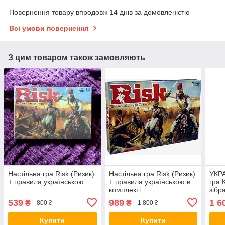
Повернення товару впродовж 14 днів за домовленістю
Всі умови повернення
З цим товаром також замовляють
Настільна гра Risk (Ризик)
Настільна гра Risk (Ризик)
УКР
+ правила українською
+ правила українською в
гра 
комплекті
зібр
Carc
539
989
1 6
₴
₴
800 ₴
1 800 ₴
Купити
Купити