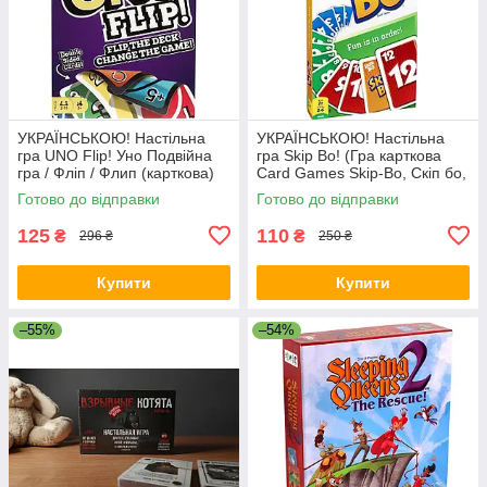
УКРАЇНСЬКОЮ! Настільна
УКРАЇНСЬКОЮ! Настільна
гра UNO Flip! Уно Подвійна
гра Skip Bo! (Гра карткова
гра / Фліп / Флип (карткова)
Card Games Skip-Bo, Скіп бо,
Скип бо)
Готово до відправки
Готово до відправки
125
110
₴
₴
296 ₴
250 ₴
Купити
Купити
–55%
–54%