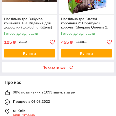
Настільна гра Вибухові
Настільна гра Сплячі
кошенята 18+ Видання для
королеви 2: Порятунок
дорослих (Exploding Kittens)
королів (Sleeping Queens 2:
+ правила УКРАЇНСЬКОЮ
The Rescue) + правила РУС /
Готово до відправки
Готово до відправки
УКР
125
455
₴
₴
280 ₴
1 000 ₴
Купити
Купити
Показати ще
Про нас
98% позитивних з 1093 відгуків за рік
Працює з 06.08.2022
м. Київ
Київ, Україна