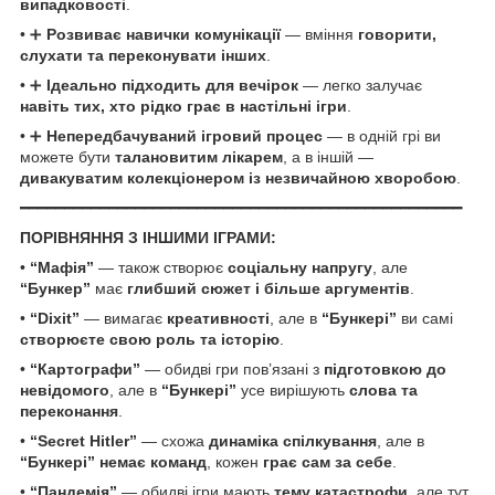
випадковості
.
• ➕
Розвиває навички комунікації
— вміння
говорити,
слухати та переконувати інших
.
• ➕
Ідеально підходить для вечірок
— легко залучає
навіть тих, хто рідко грає в настільні ігри
.
• ➕
Непередбачуваний ігровий процес
— в одній грі ви
можете бути
талановитим лікарем
, а в іншій —
дивакуватим колекціонером із незвичайною хворобою
.
━━━━━━━━━━━━━━━━━━━━━━━━━━━━━━━━━━━━━━━━━━━━━━━━━━
ПОРІВНЯННЯ З ІНШИМИ ІГРАМИ:
•
“Мафія”
— також створює
соціальну напругу
, але
“Бункер”
має
глибший сюжет і більше аргументів
.
•
“Dixit”
— вимагає
креативності
, але в
“Бункері”
ви самі
створюєте свою роль та історію
.
•
“Картографи”
— обидві гри пов’язані з
підготовкою до
невідомого
, але в
“Бункері”
усе вирішують
слова та
переконання
.
•
“Secret Hitler”
— схожа
динаміка спілкування
, але в
“Бункері” немає команд
, кожен
грає сам за себе
.
•
“Пандемія”
— обидві ігри мають
тему катастрофи
, але тут