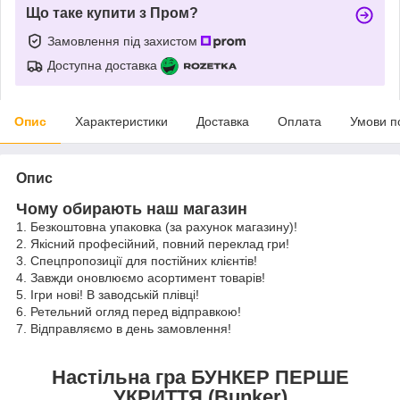
Що таке купити з Пром?
Замовлення під захистом
Доступна доставка
Опис
Характеристики
Доставка
Оплата
Умови п
Опис
Чому обирають наш магазин
1. Безкоштовна упаковка (за рахунок магазину)!
2. Якісний професійний, повний переклад гри!
3. Спецпропозиції для постійних клієнтів!
4. Завжди оновлюємо асортимент товарів!
5. Ігри нові! В заводській плівці!
6. Ретельний огляд перед відправкою!
7. Відправляємо в день замовлення!
Настільна гра БУНКЕР ПЕРШЕ
УКРИТТЯ (Bunker)