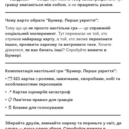
гравці змагаються між собою
, а не
працюють разом
.
━━━━━━━━━━━━━━━━━━━━━━━━━━━━━━━━━━━━━━━━━━━━━━━━━━
Чому варто обрати “Бункер. Перше укриття”:
Тому що це
не просто настільна гра
— це
справжній
соціальний експеримент
. Тут перемагає не той, хто
отримав
найкращу карту
, а той, хто зможе
переконати
інших, проявити харизму та витримати тиск
. Хочете
дізнатися,
як вас бачать інші
? Спробуйте
вижити в
Бункері
.
━━━━━━━━━━━━━━━━━━━━━━━━━━━━━━━━━━━━━━━━━━━━━━━━━━
Комплектація настільної гри “Бункер. Перше укриття”:
• 🗂️
321 картка
з
ролями, навичками, хворобами, хобі та
особливостями персонажів
• 📍
Картки сценаріїв катастроф
• 📋
Пам’ятки правил для гравців
• 🧾
Бланки для голосування
━━━━━━━━━━━━━━━━━━━━━━━━━━━━━━━━━━━━━━━━━━━━━━━━━━
Збирайте друзів, вмикайте сирену та пориньте у світ, де
слова — ваша єдина зброя. Спробуйте вижити в