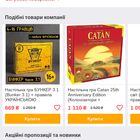
Подібні товари компанії
Настільна гра БУНКЕР 3.1
Настільна гра Catan 25th
Наст
(Bunker 3.1) + правила
Anniversary Edition
світ
УКРАЇНСЬКОЮ
(Колонізатори +
пра
розширення 5-6 + додаток
669
1 110
1 0
₴
₴
1 250 ₴
1 520 ₴
Майстри) + правила
УКРАЇНСЬКОЮ
Купити
Купити
Акційні пропозиції та новинки