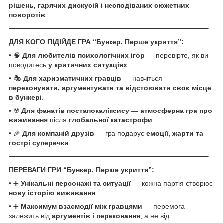
рішень, гарячих дискусій і несподіваних сюжетних
поворотів
.
━━━━━━━━━━━━━━━━━━━━━━━━━━━━━━━━━━━━━━━━━━━━━━━━━━
ДЛЯ КОГО ПІДІЙДЕ ГРА “Бункер. Перше укриття”:
• 🧠
Для любителів психологічних ігор
— перевірте, як ви
поводитесь
у критичних ситуаціях
.
• 🎭
Для харизматичних гравців
— навчіться
переконувати, аргументувати та відстоювати своє місце
в бункері
.
• ☢️
Для фанатів постапокаліпсису
—
атмосферна гра про
виживання
після
глобальної катастрофи
.
• 🎉
Для компаній друзів
— гра подарує
емоції, жарти та
гострі суперечки
.
━━━━━━━━━━━━━━━━━━━━━━━━━━━━━━━━━━━━━━━━━━━━━━━━━━
ПЕРЕВАГИ ГРИ “Бункер. Перше укриття”:
• ➕
Унікальні персонажі та ситуації
— кожна партія створює
нову історію виживання
.
• ➕
Максимум взаємодії між гравцями
— перемога
залежить від
аргументів і переконання
, а не від