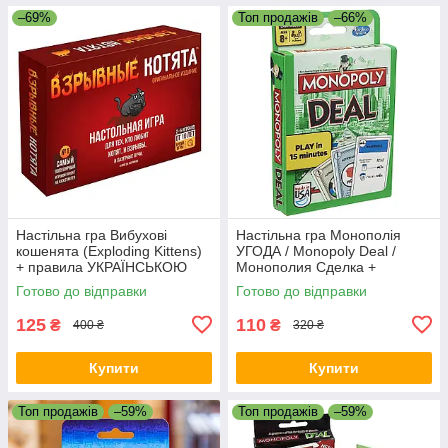
–69%
Топ продажів
–66%
Настільна гра Вибухові
Настільна гра Монополія
кошенята (Exploding Kittens)
УГОДА / Monopoly Deal /
+ правила УКРАЇНСЬКОЮ
Монополия Сделка +
ПРАВИЛА УКРАЇНСЬКОЮ
Готово до відправки
Готово до відправки
125
110
₴
₴
400 ₴
320 ₴
Купити
Купити
Топ продажів
–59%
Топ продажів
–59%