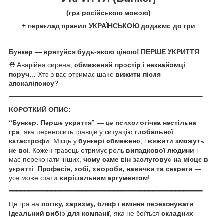
(гра російською мовою)
+ переклад правил УКРАЇНСЬКОЮ додаємо до гри
Бункер — врятуйся будь-якою ціною! ПЕРШЕ УКРИТТЯ
⛑️ Аварійна сирена,
обмежений простір
і
незнайомці
поруч
… Хто з вас отримає шанс
вижити після
апокаліпсису
?
━━━━━━━━━━━━━━━━━━━━━━━━━━━━━━━━━━━━━━━━━━━━━━━━━━
КОРОТКИЙ ОПИС:
“Бункер. Перше укриття”
— це
психологічна настільна
гра
, яка переносить гравців у ситуацію
глобальної
катастрофи
. Місць у
бункері обмежено
, і
вижити зможуть
не всі
. Кожен гравець отримує роль
випадкової людини
і
має переконати інших,
чому саме він заслуговує на місце в
укритті
.
Професія, хобі, хвороби, навички та секрети
—
усе може стати
вирішальним аргументом
!
━━━━━━━━━━━━━━━━━━━━━━━━━━━━━━━━━━━━━━━━━━━━━━━━━━
Це гра на
логіку, харизму, блеф і вміння переконувати
.
Ідеальний вибір для компанії
, яка не боїться
складних