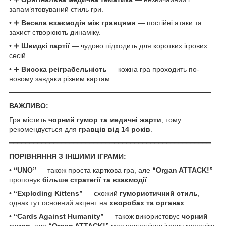
запам’ятовуваний стиль гри.
• ➕
Весела взаємодія між гравцями
— постійні атаки та
захист створюють динаміку.
• ➕
Швидкі партії
— чудово підходить для коротких ігрових
сесій.
• ➕
Висока реіграбельність
— кожна гра проходить по-
новому завдяки різним картам.
━━━━━━━━━━━━━━━━━━━━━━━━━━━━━━━━━━━━━━━━━━━━━━━━━━
ВАЖЛИВО:
Гра містить
чорний гумор та медичні жарти
, тому
рекомендується для
гравців від 14 років
.
━━━━━━━━━━━━━━━━━━━━━━━━━━━━━━━━━━━━━━━━━━━━━━━━━━
ПОРІВНЯННЯ З ІНШИМИ ІГРАМИ:
•
“UNO”
— також проста карткова гра, але
“Organ ATTACK!”
пропонує
більше стратегії та взаємодії
.
•
“Exploding Kittens”
— схожий
гумористичний стиль
,
однак тут основний акцент на
хворобах та органах
.
•
“Cards Against Humanity”
— також використовує
чорний
гумор
, але
“Organ ATTACK!”
має повноцінну ігрову механіку.