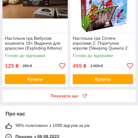
Настільна гра Вибухові
Настільна гра Сплячі
кошенята 18+ Видання для
королеви 2: Порятунок
дорослих (Exploding Kittens)
королів (Sleeping Queens 2:
+ правила УКРАЇНСЬКОЮ
The Rescue) + правила РУС /
Готово до відправки
Готово до відправки
УКР
125
455
₴
₴
280 ₴
1 000 ₴
Купити
Купити
Показати ще
Про нас
98% позитивних з 1098 відгуків за рік
Працює з 06.08.2022