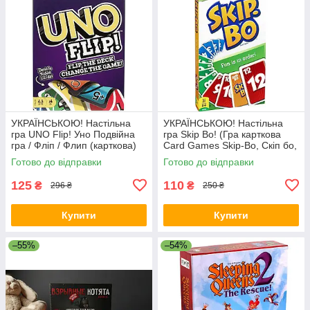
УКРАЇНСЬКОЮ! Настільна
УКРАЇНСЬКОЮ! Настільна
гра UNO Flip! Уно Подвійна
гра Skip Bo! (Гра карткова
гра / Фліп / Флип (карткова)
Card Games Skip-Bo, Скіп бо,
Скип бо)
Готово до відправки
Готово до відправки
125
110
₴
₴
296 ₴
250 ₴
Купити
Купити
–55%
–54%