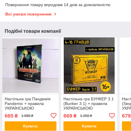
Повернення товару впродовж 14 днів за домовленістю
Всі умови повернення
Подібні товари компанії
Настільна гра Пандемія
Настільна гра БУНКЕР 3.1
Наст
Pandemic + правила
(Bunker 3.1) + правила
(Seq
УКРАЇНСЬКОЮ
УКРАЇНСЬКОЮ
УКР
665
669
679
₴
₴
1 080 ₴
1 250 ₴
Купити
Купити