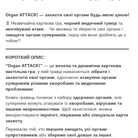
Organ ATTACK! — захисти свої органи будь-якою ціною!
🧬 Незвичайна карткова гра,
чорний медичний гумор
та
неочікувані атаки
… Чи зможеш ти зберегти свої органи і
знищити органи суперників
, перш ніж вони зроблять це з
тобою?
━━━━━━━━━━━━━━━━━━━━━━━━━━━━━━━━━━━━━━━━━━━━━━━━━━
КОРОТКИЙ ОПИС:
“Organ ATTACK!”
— це
весела та динамічна карткова
настільна гра
, у якій гравці намагаються
зібрати і
захистити свої органи
, одночасно
атакуючи органи
суперників різними хворобами та медичними
проблемами
.
Кожен гравець починає з набору
здорових органів
, але
суперники можуть атакувати їх
хворобами, вірусами та
іншими неприємностями
. Щоб захиститися, можна
використовувати
імунітет, лікування або спеціальні карти
захисту
.
Перемагає той, хто
першим знищить усі органи
супротивників
або
збереже свої довше за інших
.