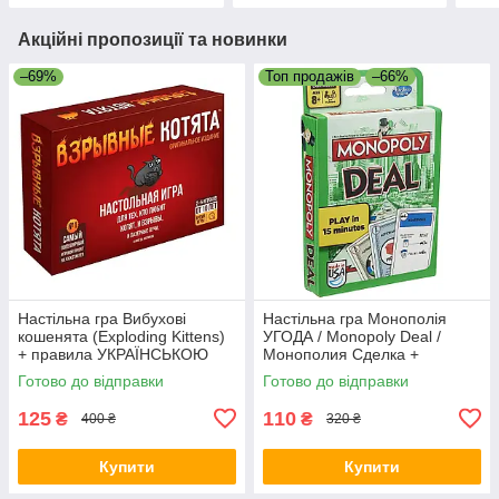
Акційні пропозиції та новинки
–69%
Топ продажів
–66%
Настільна гра Вибухові
Настільна гра Монополія
кошенята (Exploding Kittens)
УГОДА / Monopoly Deal /
+ правила УКРАЇНСЬКОЮ
Монополия Сделка +
ПРАВИЛА УКРАЇНСЬКОЮ
Готово до відправки
Готово до відправки
125
110
₴
₴
400 ₴
320 ₴
Купити
Купити