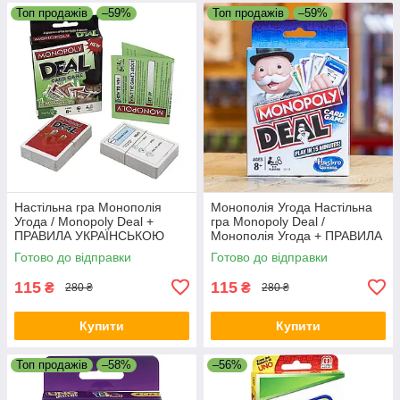
Топ продажів
–59%
Топ продажів
–59%
Настільна гра Монополія
Монополія Угода Настільна
Угода / Monopoly Deal +
гра Monopoly Deal /
ПРАВИЛА УКРАЇНСЬКОЮ
Монополія Угода + ПРАВИЛА
УКРАЇНСЬКОЮ
Готово до відправки
Готово до відправки
115
115
₴
₴
280 ₴
280 ₴
Купити
Купити
Топ продажів
–58%
–56%