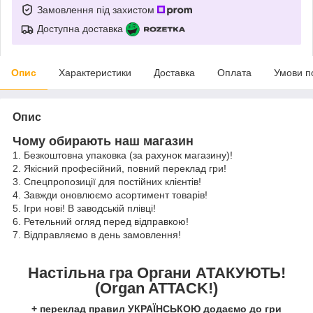
Замовлення під захистом
Доступна доставка
Опис
Характеристики
Доставка
Оплата
Умови п
Опис
Чому обирають наш магазин
1. Безкоштовна упаковка (за рахунок магазину)!
2. Якісний професійний, повний переклад гри!
3. Спецпропозиції для постійних клієнтів!
4. Завжди оновлюємо асортимент товарів!
5. Ігри нові! В заводській плівці!
6. Ретельний огляд перед відправкою!
7. Відправляємо в день замовлення!
Настільна гра Органи АТАКУЮТЬ!
(Organ ATTACK!)
+ переклад правил УКРАЇНСЬКОЮ додаємо до гри