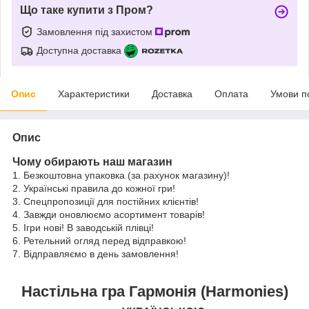
Що таке купити з Пром?
Замовлення під захистом
Доступна доставка
Опис
Характеристики
Доставка
Оплата
Умови п
Опис
Чому обирають наш магазин
1. Безкоштовна упаковка (за рахунок магазину)!
2. Українські правила до кожної гри!
3. Спецпропозиції для постійних клієнтів!
4. Завжди оновлюємо асортимент товарів!
5. Ігри нові! В заводській плівці!
6. Ретельний огляд перед відправкою!
7. Відправляємо в день замовлення!
Настільна гра
Гармонія (Harmonies
)