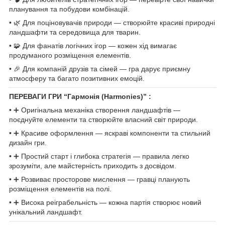
планування та побудови комбінацій.
• 🌿 Для поціновувачів природи — створюйте красиві природні
ландшафти та середовища для тварин.
• 🧩 Для фанатів логічних ігор — кожен хід вимагає
продуманого розміщення елементів.
• 🎉 Для компаній друзів та сімей — гра дарує приємну
атмосферу та багато позитивних емоцій.
ПЕРЕВАГИ ГРИ “Гармонія (Harmonies)” :
• ➕ Оригінальна механіка створення ландшафтів —
поєднуйте елементи та створюйте власний світ природи.
• ➕ Красиве оформлення — яскраві компоненти та стильний
дизайн гри.
• ➕ Простий старт і глибока стратегія — правила легко
зрозуміти, але майстерність приходить з досвідом.
• ➕ Розвиває просторове мислення — гравці планують
розміщення елементів на полі.
• ➕ Висока реіграбельність — кожна партія створює новий
унікальний ландшафт.