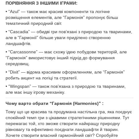
ПОРІВНЯННЯ З ІНШИМИ ІГРАМИ:
• “Azul” — також має красиві компоненти та логічне
розміщення елементів, але “Гармонія” пропонує більш
тематичний природний світ.
• “Cascadia” — обидві гри пов’язані з природою та тваринами,
але в “Гармонії” більше уваги приділено створенню
ландшафтів.
• “Carcassonne” — має схожу ідею побудови територій, але
“Гармонія” використовує інший підхід до формування
середовищ.
• “Dixit” — відома красивим оформленням, але “Гармонія”
робить акцент на логіці та стратегії.
• “Wingspan” — також пов’язана з природою та тваринами,
але має іншу ігрову механіку.
Чому варто обрати “Гармонія (Harmonies)” :
Тому що це красива та продумана настільна гра, яка поєднує
спокійний темп гри з цікавими стратегічними рішеннями. Тут
перемагає той, хто зможе створити найкращу природну
рівновагу та ефективно поєднати ландшафти й тварин.
Хочете створити власний гармонійний світ? Спробуйте