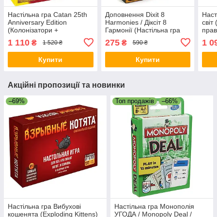
Настільна гра Catan 25th
Доповнення Dixit 8
Наст
Anniversary Edition
Harmonies / Діксіт 8
світ
(Колонізатори +
Гармонії (Настільна гра
пра
розширення 5-6 + додаток
Діксіт) Нове видання! УКР
1 110
275
1 0
₴
₴
1 520 ₴
590 ₴
Майстри) + правила
УКРАЇНСЬКОЮ
Купити
Купити
Акційні пропозиції та новинки
–69%
Топ продажів
–66%
Настільна гра Вибухові
Настільна гра Монополія
кошенята (Exploding Kittens)
УГОДА / Monopoly Deal /