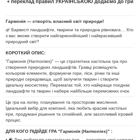
+ переклад правил УКРАЇНСЬКОЮ додаємо до гри
Гармонія — створіть власний світ природи!
🌿 Барвисті ландшафти, тварини та природна рівновага… Хто
з вас зможе створити найгармонійніший і найкрасивіший
природний світ?
КОРОТКИЙ ОПИС:
“Гармонія (Harmonies)” — це стратегічна настільна гра про
створення природних ландшафтів. Гравці розміщують
кольорові елементи, формуючи гори, ліси, річки та інші
природні середовища, щоб залучити тварин і створити
ідеальну екосистему. Перемагає той, хто найкраще поєднає
ландшафти та тварин і набере найбільше переможних очок.
Це гра на логіку, планування та просторове мислення.
Ідеальний вибір для компанії, яка любить красиві настільні
ігри, продумані рішення та спокійний, але захопливий ігровий
процес.
ДЛЯ КОГО ПІДІЙДЕ ГРА “Гармонія (Harmonies)” :
• 🧠 Для любителів стратегічних ігор — перевірте свої навички