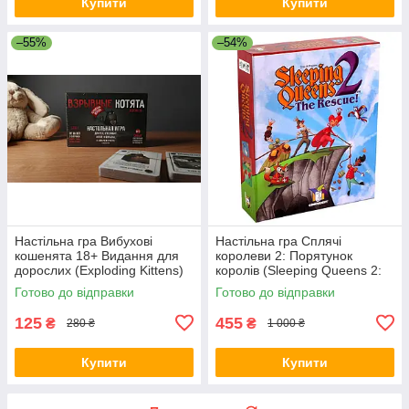
Купити
Купити
–55%
–54%
Настільна гра Вибухові
Настільна гра Сплячі
кошенята 18+ Видання для
королеви 2: Порятунок
дорослих (Exploding Kittens)
королів (Sleeping Queens 2:
+ правила УКРАЇНСЬКОЮ
The Rescue) + правила РУС /
Готово до відправки
Готово до відправки
УКР
125
455
₴
₴
280 ₴
1 000 ₴
Купити
Купити