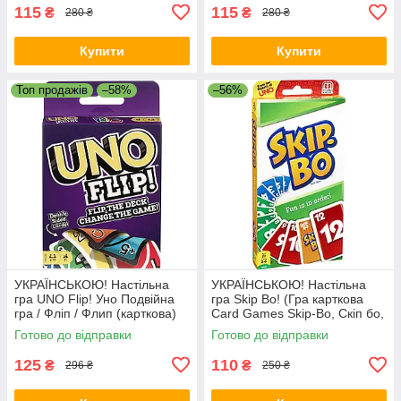
115
115
₴
₴
280 ₴
280 ₴
Купити
Купити
Топ продажів
–58%
–56%
УКРАЇНСЬКОЮ! Настільна
УКРАЇНСЬКОЮ! Настільна
гра UNO Flip! Уно Подвійна
гра Skip Bo! (Гра карткова
гра / Фліп / Флип (карткова)
Card Games Skip-Bo, Скіп бо,
Скип бо)
Готово до відправки
Готово до відправки
125
110
₴
₴
296 ₴
250 ₴