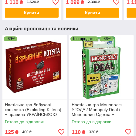
1 110
1 099
1 1
₴
₴
1 520 ₴
2 300 ₴
Майстри) + правила
УКРАЇНСЬКОЮ
Купити
Купити
Акційні пропозиції та новинки
–69%
Топ продажів
–66%
Настільна гра Вибухові
Настільна гра Монополія
кошенята (Exploding Kittens)
УГОДА / Monopoly Deal /
+ правила УКРАЇНСЬКОЮ
Монополия Сделка +
ПРАВИЛА УКРАЇНСЬКОЮ
Готово до відправки
Готово до відправки
125
110
₴
₴
400 ₴
320 ₴