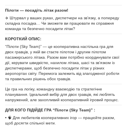
Пілоти — посадіть літак разом!
✈️ Штурвал у ваших руках, диспетчери на зв’язку, а попереду
складна посадка… Чи зможете ви працювати як справжня
команда та безпечно посадити літак?
КОРОТКИЙ ОПИС:
“Пілоти (Sky Team)” — це кооперативна настільна гра для
двох гравців, у якій ви стаєте пілотом і другим пілотом
пасажирського літака. Разом вам потрібно координувати свої
дії, керувати швидкістю, нахилом літака, шасі та зв’язком із
диспетчерами, щоб безпечно посадити літак у різних
аеропортах світу. Перемога залежить від злагодженої роботи
та правильних рішень обох гравців.
Це гра на логіку, командну взаємодію та стратегічне
планування. Ідеальний вибір для двох гравців, які люблять
напружений, але захопливий кооперативний ігровий процес.
ДЛЯ КОГО ПІДІЙДЕ ГРА “Пілоти (Sky Team)” :
• 🧠 Для любителів кооперативних ігор — працюйте разом,
щоб досягти спільної мети.