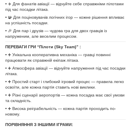
• ✈️ Для фанатів авіації — відчуйте себе справжніми пілотами
під час посадки літака.
• 🧩 Для поціновувачів логічних ігор — кожне рішення впливає
на успішність посадки.
• 🎉 Для пар і друзів — чудова гра для двох гравців із
напруженим, але веселим процесом.
ПЕРЕВАГИ ГРИ “Пілоти (Sky Team)” :
• ➕ Унікальна кооперативна механіка — гравці повинні
працювати як справжній екіпаж літака.
• ➕ Атмосфера авіації — відчуйте напруження під час посадки
літака.
• ➕ Простий старт і глибокий ігровий процес — правила легко
освоїти, але кожна партія ставить нові виклики.
• ➕ Різні сценарії аеропортів — кожна посадка має свої умови
та складність.
• ➕ Висока реіграбельність — кожна партія проходить по-
новому.
ПОРІВНЯННЯ З ІНШИМИ ІГРАМИ: