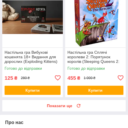
Настільна гра Вибухові
Настільна гра Сплячі
кошенята 18+ Видання для
королеви 2: Порятунок
дорослих (Exploding Kittens)
королів (Sleeping Queens 2:
+ правила УКРАЇНСЬКОЮ
The Rescue) + правила РУС /
Готово до відправки
Готово до відправки
УКР
125
455
₴
₴
280 ₴
1 000 ₴
Купити
Купити
Показати ще
Про нас