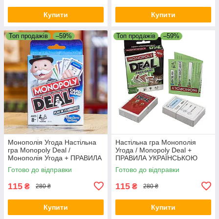
Купити
Купити
Топ продажів
–59%
Топ продажів
–59%
Монополія Угода Настільна
Настільна гра Монополія
гра Monopoly Deal /
Угода / Monopoly Deal +
Монополія Угода + ПРАВИЛА
ПРАВИЛА УКРАЇНСЬКОЮ
УКРАЇНСЬКОЮ
Готово до відправки
Готово до відправки
115
115
₴
₴
280 ₴
280 ₴
Купити
Купити