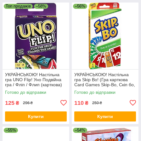
Топ продажів
–58%
–56%
УКРАЇНСЬКОЮ! Настільна
УКРАЇНСЬКОЮ! Настільна
гра UNO Flip! Уно Подвійна
гра Skip Bo! (Гра карткова
гра / Фліп / Флип (карткова)
Card Games Skip-Bo, Скіп бо,
Скип бо)
Готово до відправки
Готово до відправки
125
110
₴
₴
296 ₴
250 ₴
Купити
Купити
–55%
–54%