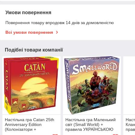
Умови повернення
Повернення товару впродовж 14 днів за домовленістю
Всі умови повернення
Подібні товари компанії
Настільна гра Catan 25th
Настільна гра Маленький
Наст
Anniversary Edition
світ (Small World) +
Клан
(Колонізатори +
правила УКРАЇНСЬКОЮ
пра
розширення 5-6 + додаток