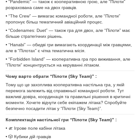
• “Pandemic” — також є кооперативною грою, але “Пілоти”
розрахована саме на двох гравців.
• “The Crew” — вимагає командної роботи, але “Пілоти”
пропонує більш тематичний авіаційний процес.
• “Codenames: Duet” — також гра для двох, але “Пілоти” має
більше стратегічних рішень.
• “Hanabi” — обидві гри вимагають координації між гравцями,
але в “Пілотах” є чітка тематична місія.
• “Forbidden Island” — кооперативна гра про виживання, але
“Пілоти” концентрується на керуванні літаком.
Чому варто обрати “Пілоти (Sky Team)” :
Тому що це захоплива кооперативна настільна гра, у якій
перемога залежить від справжньої командної роботи. Тут
важливі довіра, координація та правильні рішення в критичні
моменти. Хочете відчути себе екіпажем літака? Спробуйте
безпечно посадити літак у “Пілоти (Sky Team)”.
Комплектація настільної гри “Пілоти (Sky Team)” :
• 🛫 Ігрове поле кабіни літака
• 🎲 Кубики дій гравців