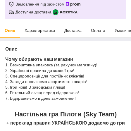
Замовлення під захистом
Доступна доставка
Опис
Характеристики
Доставка
Оплата
Умови п
Опис
Чому обирають наш магазин
1. Безкоштовна упаковка (за рахунок магазину)!
2. Українські правила до кожної гри!
3. Спецпропозиції для постійних клієнтів!
4. Завжди оновлюємо асортимент товарів!
5. Ігри нові! В заводській плівці!
6. Ретельний огляд перед відправкою!
7. Відправляємо в день замовлення!
Настільна гра
Пілоти (Sky Team)
+ переклад правил УКРАЇНСЬКОЮ додаємо до гри