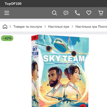
TopOF100
Товари та послуги
Настільні ігри
Настільна гра Піло
–42%