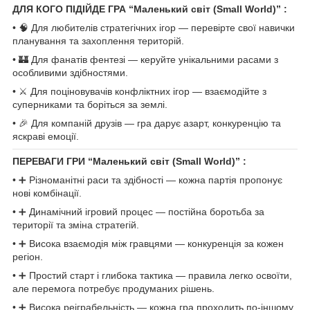
ДЛЯ КОГО ПІДІЙДЕ ГРА “Маленький світ (Small World)” :
• 🧠 Для любителів стратегічних ігор — перевірте свої навички
планування та захоплення територій.
• 🏰 Для фанатів фентезі — керуйте унікальними расами з
особливими здібностями.
• ⚔️ Для поціновувачів конфліктних ігор — взаємодійте з
суперниками та боріться за землі.
• 🎉 Для компаній друзів — гра дарує азарт, конкуренцію та
яскраві емоції.
ПЕРЕВАГИ ГРИ “Маленький світ (Small World)” :
• ➕ Різноманітні раси та здібності — кожна партія пропонує
нові комбінації.
• ➕ Динамічний ігровий процес — постійна боротьба за
території та зміна стратегій.
• ➕ Висока взаємодія між гравцями — конкуренція за кожен
регіон.
• ➕ Простий старт і глибока тактика — правила легко освоїти,
але перемога потребує продуманих рішень.
• ➕ Висока реіграбельність — кожна гра проходить по-іншому.