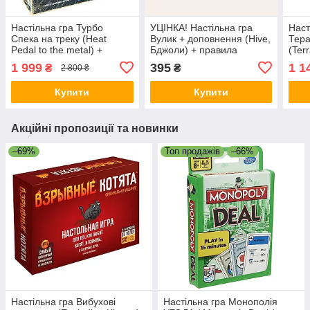
Настільна гра Турбо
УЦІНКА! Настільна гра
Наст
Спека на треку (Heat
Вулик + доповнення (Hive,
Тер
Pedal to the metal) +
Бджоли) + правила
(Ter
правила УКРАЇНСЬКОЮ
УКРАЇНСЬКОЮ
англ
1 999
395
1 1
₴
₴
2 800 ₴
пра
Купити
Купити
Акційні пропозиції та новинки
–69%
Топ продажів
–66%
Настільна гра Вибухові
Настільна гра Монополія