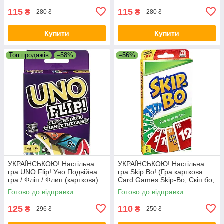
115
115
₴
₴
280 ₴
280 ₴
Купити
Купити
Топ продажів
–58%
–56%
УКРАЇНСЬКОЮ! Настільна
УКРАЇНСЬКОЮ! Настільна
гра UNO Flip! Уно Подвійна
гра Skip Bo! (Гра карткова
гра / Фліп / Флип (карткова)
Card Games Skip-Bo, Скіп бо,
Скип бо)
Готово до відправки
Готово до відправки
125
110
₴
₴
296 ₴
250 ₴