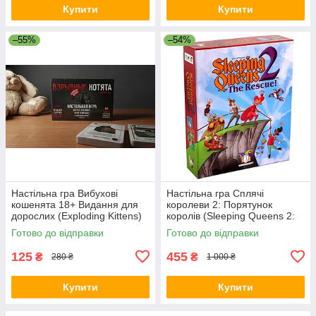
Купити
Купити
–55%
–54%
Настільна гра Вибухові
Настільна гра Сплячі
кошенята 18+ Видання для
королеви 2: Порятунок
дорослих (Exploding Kittens)
королів (Sleeping Queens 2:
+ правила УКРАЇНСЬКОЮ
The Rescue) + правила РУС /
Готово до відправки
Готово до відправки
УКР
125
455
₴
₴
280 ₴
1 000 ₴
Купити
Купити