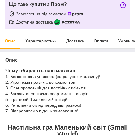
Що таке купити з Пром?
Замовлення під захистом
Доступна доставка
Опис
Характеристики
Доставка
Оплата
Умови п
Опис
Чому обирають наш магазин
1. Безкоштовна упаковка (за рахунок магазину)!
2. Українські правила до кожної гри!
3. Спецпропозиції для постійних клієнтів!
4. Завжди оновлюємо асортимент товарів!
5. Ігри нові! В заводській плівці!
6. Ретельний огляд перед відправкою!
7. Відправляємо в день замовлення!
Настільна гра
Маленький світ (Small
World)