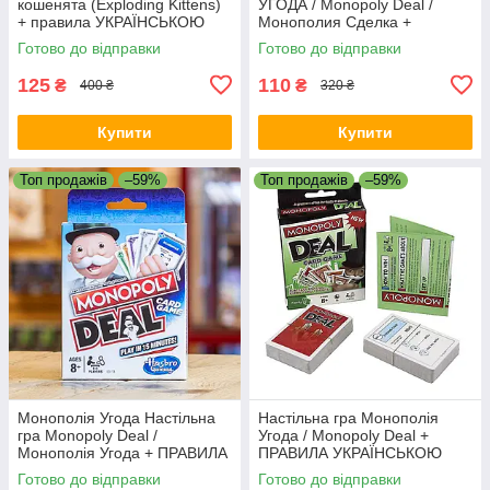
кошенята (Exploding Kittens)
УГОДА / Monopoly Deal /
+ правила УКРАЇНСЬКОЮ
Монополия Сделка +
ПРАВИЛА УКРАЇНСЬКОЮ
Готово до відправки
Готово до відправки
125
110
₴
₴
400 ₴
320 ₴
Купити
Купити
Топ продажів
–59%
Топ продажів
–59%
Монополія Угода Настільна
Настільна гра Монополія
гра Monopoly Deal /
Угода / Monopoly Deal +
Монополія Угода + ПРАВИЛА
ПРАВИЛА УКРАЇНСЬКОЮ
УКРАЇНСЬКОЮ
Готово до відправки
Готово до відправки