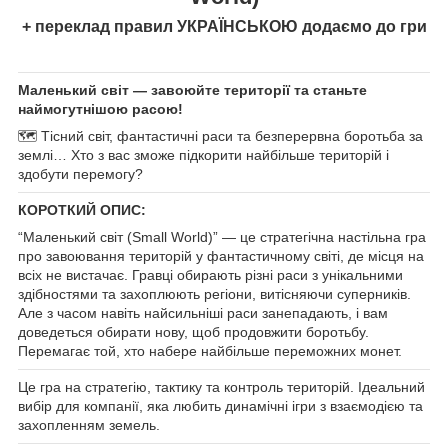
+ переклад правил УКРАЇНСЬКОЮ додаємо до гри
Маленький світ — завоюйте території та станьте
наймогутнішою расою!
🗺️ Тісний світ, фантастичні раси та безперервна боротьба за
землі… Хто з вас зможе підкорити найбільше територій і
здобути перемогу?
КОРОТКИЙ ОПИС:
“Маленький світ (Small World)” — це стратегічна настільна гра
про завоювання територій у фантастичному світі, де місця на
всіх не вистачає. Гравці обирають різні раси з унікальними
здібностями та захоплюють регіони, витісняючи суперників.
Але з часом навіть найсильніші раси занепадають, і вам
доведеться обирати нову, щоб продовжити боротьбу.
Перемагає той, хто набере найбільше переможних монет.
Це гра на стратегію, тактику та контроль територій. Ідеальний
вибір для компанії, яка любить динамічні ігри з взаємодією та
захопленням земель.