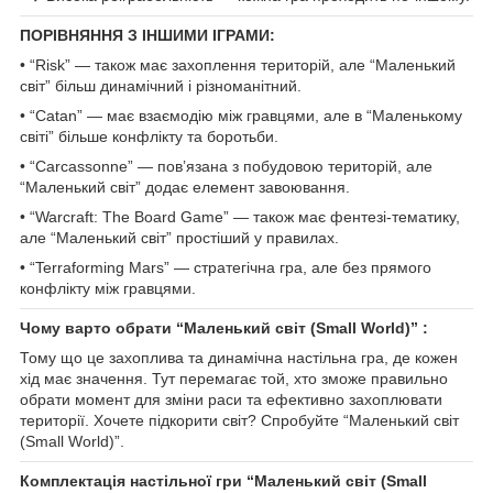
ПОРІВНЯННЯ З ІНШИМИ ІГРАМИ:
• “Risk” — також має захоплення територій, але “Маленький
світ” більш динамічний і різноманітний.
• “Catan” — має взаємодію між гравцями, але в “Маленькому
світі” більше конфлікту та боротьби.
• “Carcassonne” — пов’язана з побудовою територій, але
“Маленький світ” додає елемент завоювання.
• “Warcraft: The Board Game” — також має фентезі-тематику,
але “Маленький світ” простіший у правилах.
• “Terraforming Mars” — стратегічна гра, але без прямого
конфлікту між гравцями.
Чому варто обрати “Маленький світ (Small World)” :
Тому що це захоплива та динамічна настільна гра, де кожен
хід має значення. Тут перемагає той, хто зможе правильно
обрати момент для зміни раси та ефективно захоплювати
території. Хочете підкорити світ? Спробуйте “Маленький світ
(Small World)”.
Комплектація настільної гри “Маленький світ (Small