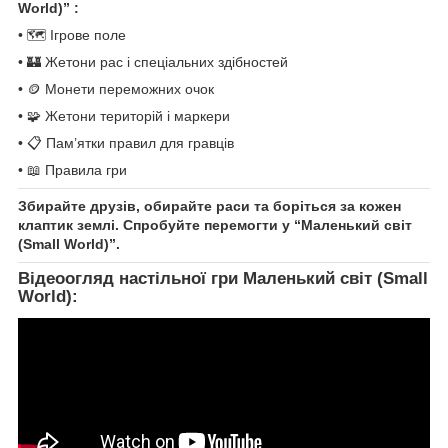
World)” :
• 🗺️ Ігрове поле
• 🏰 Жетони рас і спеціальних здібностей
• 🪙 Монети переможних очок
• 🧩 Жетони територій і маркери
• 📋 Пам’ятки правил для гравців
• 📖 Правила гри
Збирайте друзів, обирайте раси та боріться за кожен
клаптик землі. Спробуйте перемогти у “Маленький світ
(Small World)”.
Відеоогляд настільної гри Маленький світ (Small
World):