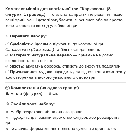
Комплект міплів для настільної гри “Каркассон” (8
фігурок, 1 гравець)
— стильне та практичне рішення, якщо
ваші оригінальні деталі загубилися, зносилися або ви просто
хочете оновити вигляд улюбленої гри.
✨
Переваги набору:
✅
Сумісність:
ідеально підходить до класичної гри
Carcassonne (Каркассон)
та більшості доповнень
✅
Матеріал:
натуральне дерево
— приємне на дотик,
екологічне та довговічне
✅
Якість:
акуратна обробка, стійкість до зносу та подряпин
✅
Призначення:
чудово підходить для відновлення комплекту
або створення власного унікального стилю гри
📦
Комплектація (на одного гравця):
👤
міпли (фігурки)
— 8 шт.
🎨
Особливості набору:
🔹 Набір розрахований на одного гравця
🔹 Підходить для заміни втрачених фігурок або розширення
гри
🔹 Класична форма міплів, повністю сумісна з оригіналом