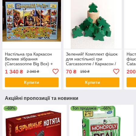
Настільна гра Каркасон
Зелений! Комплект фішок
Наст
Велике зібрання
для настільної гри
фішо
(Carcassonne Big Box) +
Carcassonne / Каркасон /
Cata
УКРАІНСЬКОЮ правила
Каркассон
Коло
1 340
70
200
₴
₴
2 340 ₴
150 ₴
Купити
Купити
Акційні пропозиції та новинки
–69%
Топ продажів
–66%