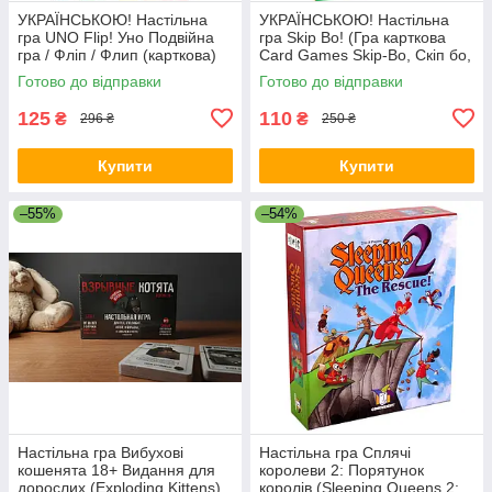
УКРАЇНСЬКОЮ! Настільна
УКРАЇНСЬКОЮ! Настільна
гра UNO Flip! Уно Подвійна
гра Skip Bo! (Гра карткова
гра / Фліп / Флип (карткова)
Card Games Skip-Bo, Скіп бо,
Скип бо)
Готово до відправки
Готово до відправки
125
110
₴
₴
296 ₴
250 ₴
Купити
Купити
–55%
–54%
Настільна гра Вибухові
Настільна гра Сплячі
кошенята 18+ Видання для
королеви 2: Порятунок
дорослих (Exploding Kittens)
королів (Sleeping Queens 2: