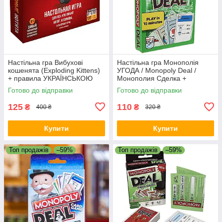
Настільна гра Вибухові
Настільна гра Монополія
кошенята (Exploding Kittens)
УГОДА / Monopoly Deal /
+ правила УКРАЇНСЬКОЮ
Монополия Сделка +
ПРАВИЛА УКРАЇНСЬКОЮ
Готово до відправки
Готово до відправки
125
110
₴
₴
400 ₴
320 ₴
Купити
Купити
Топ продажів
–59%
Топ продажів
–59%