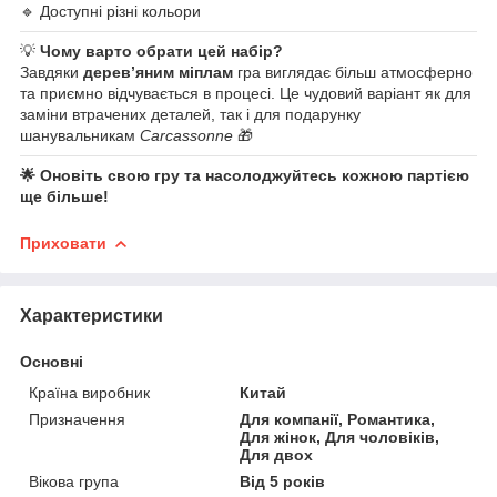
🔹 Доступні різні кольори
💡
Чому варто обрати цей набір?
Завдяки
дерев’яним міплам
гра виглядає більш атмосферно
та приємно відчувається в процесі. Це чудовий варіант як для
заміни втрачених деталей, так і для подарунку
шанувальникам
Carcassonne
🎁
🌟 Оновіть свою гру та насолоджуйтесь кожною партією
ще більше!
Приховати
Характеристики
Основні
Країна виробник
Китай
Призначення
Для компанії, Романтика,
Для жінок, Для чоловіків,
Для двох
Вікова група
Від 5 років